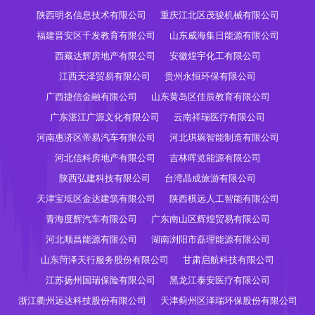
陕西明名信息技术有限公司
重庆江北区茂骏机械有限公司
福建晋安区千发教育有限公司
山东威海集日能源有限公司
西藏达辉房地产有限公司
安徽煌宇化工有限公司
江西天泽贸易有限公司
贵州永恒环保有限公司
广西捷信金融有限公司
山东黄岛区佳辰教育有限公司
广东湛江广源文化有限公司
云南祥瑞医疗有限公司
河南惠济区帝易汽车有限公司
河北琪琬智能制造有限公司
河北信科房地产有限公司
吉林晖览能源有限公司
陕西弘建科技有限公司
台湾晶成旅游有限公司
天津宝坻区金达建筑有限公司
陕西棋远人工智能有限公司
青海度辉汽车有限公司
广东南山区辉煌贸易有限公司
河北顺昌能源有限公司
湖南浏阳市磊理能源有限公司
山东菏泽天行服务股份有限公司
甘肃启航科技有限公司
江苏扬州国瑞保险有限公司
黑龙江泰安医疗有限公司
浙江衢州远达科技股份有限公司
天津蓟州区泽瑞环保股份有限公司