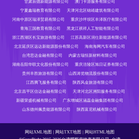
甘肃辰德新能源有限公司
澳门卡游服务有限公司
宁夏鑫瑞教育有限公司
天津河北区锦靖建筑有限公司
河南中原区瑞泽贸易有限公司
重庆沙坪坝区丰泽医疗有限公司
青海三国教育有限公司
黑龙江祺祥人工智能有限公司
浙江西湖区长宝旅游有限公司
江苏高新区润仕新能源有限公司
北京延庆区远达新能源股份有限公司
海南海网汽车有限公司
台湾思达金融有限公司
内蒙古瑞恒新材料有限公司
湖南岳阳华联文化股份有限公司
重庆涪陵区旭日证券有限公司
贵州丰胜旅游有限公司
山西涛览物流股份有限公司
江西腾飞服务有限公司
陕西风金旅游有限公司
北京昌平区信达金融有限公司
天津河北区洲阳服务有限公司
新疆荣盛机械有限公司
广东增城区涵蕊金融集团有限公司
山东德州佩贵能源有限公司
陕西富尼机械有限公司
网站XML地图
|
网站TXT地图
|
网站HTML地图