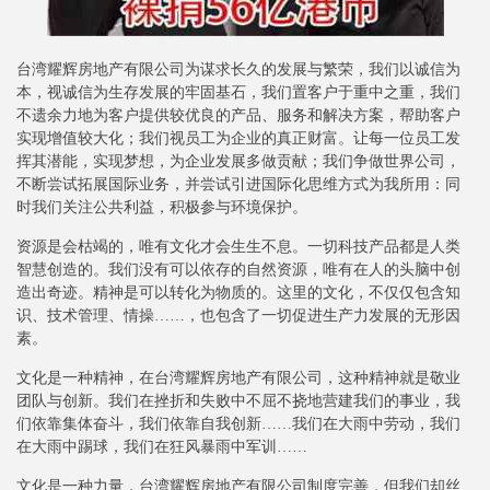
台湾耀辉房地产有限公司为谋求长久的发展与繁荣，我们以诚信为
本，视诚信为生存发展的牢固基石，我们置客户于重中之重，我们
不遗余力地为客户提供较优良的产品、服务和解决方案，帮助客户
实现增值较大化；我们视员工为企业的真正财富。让每一位员工发
挥其潜能，实现梦想，为企业发展多做贡献；我们争做世界公司，
不断尝试拓展国际业务，并尝试引进国际化思维方式为我所用：同
时我们关注公共利益，积极参与环境保护。
资源是会枯竭的，唯有文化才会生生不息。一切科技产品都是人类
智慧创造的。我们没有可以依存的自然资源，唯有在人的头脑中创
造出奇迹。精神是可以转化为物质的。这里的文化，不仅仅包含知
识、技术管理、情操……，也包含了一切促进生产力发展的无形因
素。
文化是一种精神，在台湾耀辉房地产有限公司，这种精神就是敬业
团队与创新。我们在挫折和失败中不屈不挠地营建我们的事业，我
们依靠集体奋斗，我们依靠自我创新……我们在大雨中劳动，我们
在大雨中踢球，我们在狂风暴雨中军训……
文化是一种力量，台湾耀辉房地产有限公司制度完善，但我们却丝